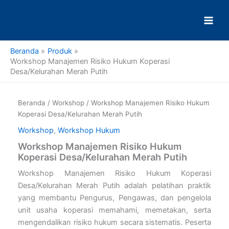
Lewati
ke
konten
Beranda
Produk
Workshop Manajemen Risiko Hukum Koperasi
Desa/Kelurahan Merah Putih
Kuantitas
Workshop
Beranda
/
Workshop
/ Workshop Manajemen Risiko Hukum
Manajemen
Koperasi Desa/Kelurahan Merah Putih
Risiko
Hukum
Workshop
,
Workshop Hukum
Koperasi
Workshop Manajemen Risiko Hukum
Desa/Kelurahan
Koperasi Desa/Kelurahan Merah Putih
Merah
Putih
Workshop Manajemen Risiko Hukum Koperasi
Desa/Kelurahan Merah Putih adalah pelatihan praktik
yang membantu Pengurus, Pengawas, dan pengelola
unit usaha koperasi memahami, memetakan, serta
mengendalikan risiko hukum secara sistematis. Peserta