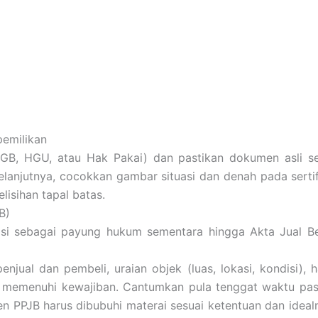
pemilikan
, SHGB, HGU, atau Hak Pakai) dan pastikan dokumen asli 
lanjutnya, cocokkan gambar situasi dan denah pada sertif
lisihan tapal batas.
B)
ngsi sebagai payung hukum sementara hingga Akta Jual Be
jual dan pembeli, uraian objek (luas, lokasi, kondisi), 
al memenuhi kewajiban. Cantumkan pula tenggat waktu past
n PPJB harus dibubuhi materai sesuai ketentuan dan ideal