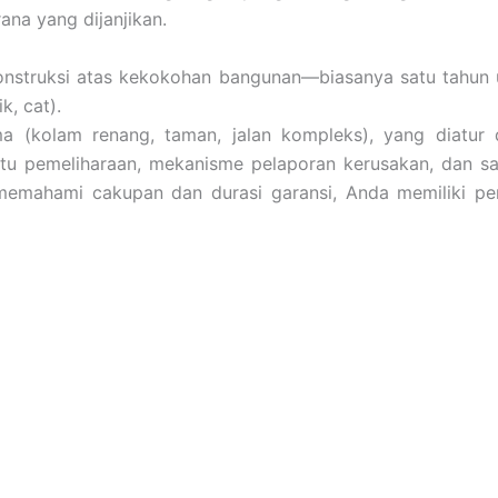
ana yang dijanjikan.
truksi atas kekokohan bangunan—biasanya satu tahun un
k, cat).
rsama (kolam renang, taman, jalan kompleks), yang diatu
u pemeliharaan, mekanisme pelaporan kerusakan, dan san
emahami cakupan dan durasi garansi, Anda memiliki perli