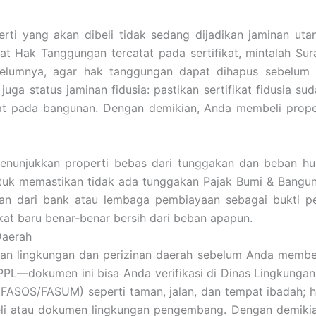
perti yang akan dibeli tidak sedang dijadikan jaminan u
at Hak Tanggungan tercatat pada sertifikat, mintalah S
ebelumnya, agar hak tanggungan dapat dihapus sebelum 
i juga status jaminan fidusia: pastikan sertifikat fidusia 
at pada bangunan. Dengan demikian, Anda membeli proper
nunjukkan properti bebas dari tunggakan dan beban huk
tuk memastikan tidak ada tunggakan Pajak Bumi & Bangunan
n dari bank atau lembaga pembiayaan sebagai bukti p
ikat baru benar‐benar bersih dari beban apapun.
Daerah
an lingkungan dan perizinan daerah sebelum Anda membel
PPL—dokumen ini bisa Anda verifikasi di Dinas Lingkunga
FASOS/FASUM) seperti taman, jalan, dan tempat ibadah; ha
beli atau dokumen lingkungan pengembang. Dengan demikian