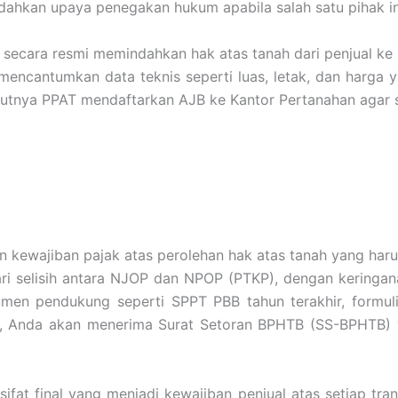
hkan upaya penegakan hukum apabila salah satu pihak ing
ng secara resmi memindahkan hak atas tanah dari penjual 
cantumkan data teknis seperti luas, letak, dan harga yang
utnya PPAT mendaftarkan AJB ke Kantor Pertanahan agar se
ewajiban pajak atas perolehan hak atas tanah yang harus 
 selisih antara NJOP dan NPOP (PTKP), dengan keringanan 
en pendukung seperti SPPT PBB tahun terakhir, formul
rkan, Anda akan menerima Surat Setoran BPHTB (SS-BPHTB) 
ifat final yang menjadi kewajiban penjual atas setiap tran