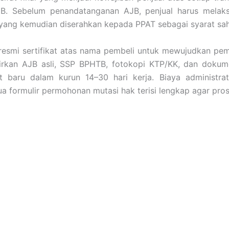
 AJB. Sebelum penandatanganan AJB, penjual harus mela
 yang kemudian diserahkan kepada PPAT sebagai syarat sah
i resmi sertifikat atas nama pembeli untuk mewujudkan pe
rkan AJB asli, SSP BPHTB, fotokopi KTP/KK, dan dokum
at baru dalam kurun 14–30 hari kerja. Biaya administra
a formulir permohonan mutasi hak terisi lengkap agar pros