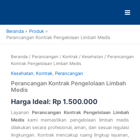
Lewati
ke
konten
Beranda
Produk
Perancangan Kontrak Pengelolaan Limbah Medis
Kuantitas
Perancangan
Beranda
/
Perancangan
/
Kontrak
/
Kesehatan
/ Perancangan
Kontrak
Kontrak Pengelolaan Limbah Medis
Pengelolaan
Limbah
Kesehatan
,
Kontrak
,
Perancangan
Medis
Perancangan Kontrak Pengelolaan Limbah
Medis
Harga Ideal:
Rp
1.500.000
Layanan
Perancangan Kontrak Pengelolaan Limbah
Medis
kami memastikan pengelolaan limbah medis
dilakukan secara profesional, aman, dan sesuai regulasi
lingkungan. Kontrak mencakup ruang lingkup layanan,