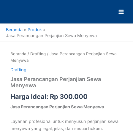
Lewati
ke
konten
Beranda
Produk
Jasa Perancangan Perjanjian Sewa Menyewa
Kuantitas
Jasa
Beranda
/
Drafting
/ Jasa Perancangan Perjanjian Sewa
Perancangan
Menyewa
Perjanjian
Sewa
Drafting
Menyewa
Jasa Perancangan Perjanjian Sewa
Menyewa
Harga Ideal:
Rp
300.000
Jasa Perancangan Perjanjian Sewa Menyewa
Layanan profesional untuk menyusun perjanjian sewa
menyewa yang legal, jelas, dan sesuai hukum.